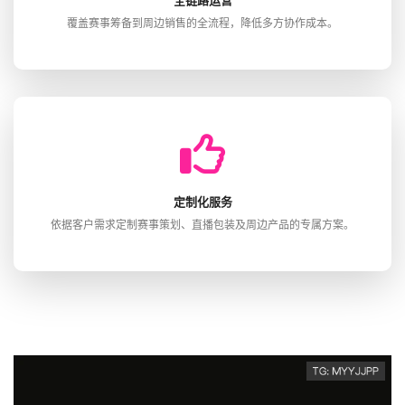
全链路运营
覆盖赛事筹备到周边销售的全流程，降低多方协作成本。
定制化服务
依据客户需求定制赛事策划、直播包装及周边产品的专属方案。