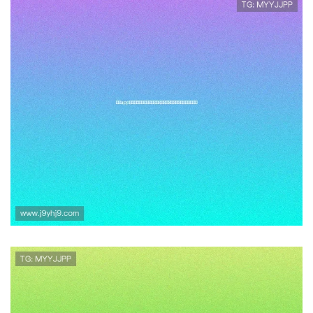
九游app官方正版下载光遇助力体育
赛事推广实现虚拟与现实的精彩结合