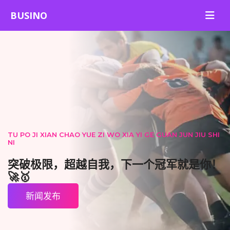
TU PO JI XIAN CHAO YUE ZI WO XIA YI GE GUAN JUN JIU SHI
NI
突破极限，超越自我，下一个冠军就是你！
🚀🥇
新闻发布