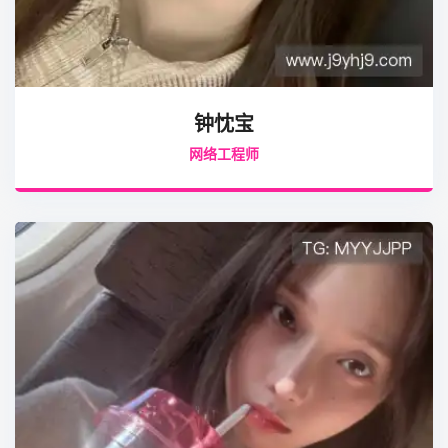
钟忱宝
网络工程师