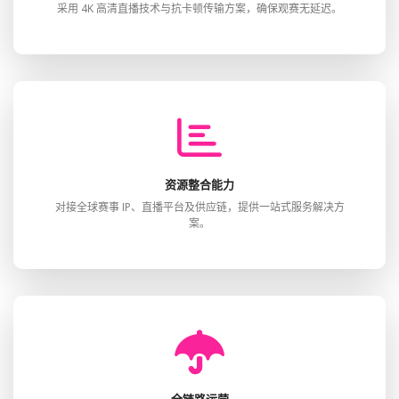
采用 4K 高清直播技术与抗卡顿传输方案，确保观赛无延迟。
资源整合能力
对接全球赛事 IP、直播平台及供应链，提供一站式服务解决方
案。