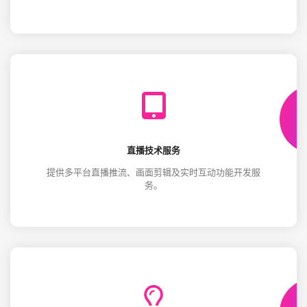
直播技术服务
提供多平台直播推流、画面剪辑及实时互动功能开发服
务。