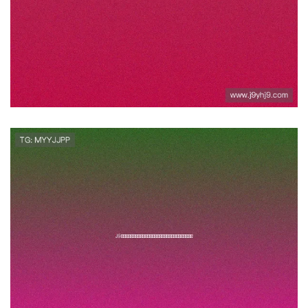
j9游国际站官网聚焦2026年世界杯
足球赛明星球员表现与精彩瞬间回顾
J9九游集团会员注册流程详解助力体
育迷轻松参与世界杯精彩赛事报道