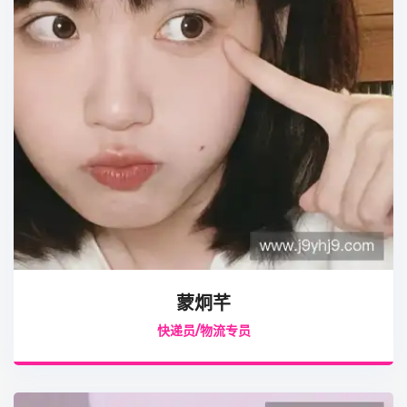
蒙炯芊
快递员/物流专员