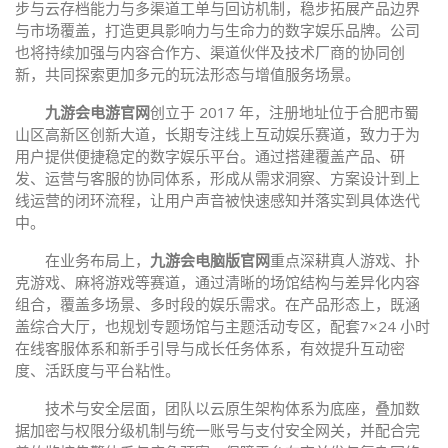
步与云存档能力与多渠道工单与回访机制，稳步拓展产品边界
与市场覆盖，打造更具影响力与生命力的数字娱乐品牌。公司
也将持续加强与内容合作方、渠道伙伴及技术厂商的协同创
新，共同探索更加多元的玩法形态与增值服务场景。
九游会电游官网
创立于 2017 年，注册地址位于合肥市蜀
山区高新区创新大道，长期专注线上互动娱乐赛道，致力于为
用户提供便捷稳定的数字娱乐平台。通过搭建覆盖产品、研
发、运营与客服的协同体系，形成从需求洞察、方案设计到上
线运营的闭环流程，让用户声音被快速感知并落实到具体迭代
中。
在业务布局上，
九游会电脑版官网
重点深耕真人游戏、扑
克游戏、麻将游戏等赛道，通过清晰的场馆结构与差异化内容
组合，覆盖多场景、多时段的娱乐需求。在产品形态上，既涵
盖综合大厅，也规划专题场馆与主题活动专区，配套7×24 小时
在线客服体系和新手引导与成长任务体系，有效提升互动密
度、活跃度与平台粘性。
技术与安全层面，团队以云原生架构体系为底座，叠加数
据加密与权限分级机制与统一账号与支付安全网关，并配合完