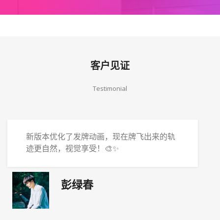
客户见证
Testimonial
新版本优化了发牌动画，现在牌飞出来的轨
迹更自然，视觉享受！🎨✨
彭绿春