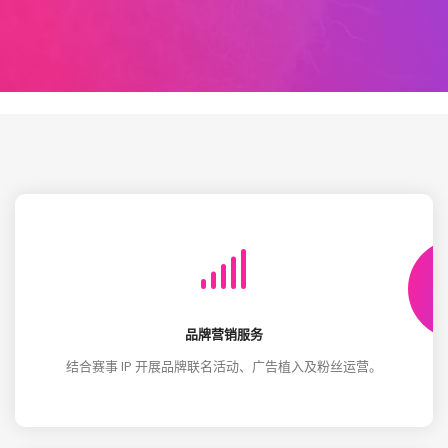
品牌营销服务
结合赛事 IP 开展品牌联名活动、广告植入及粉丝运营。