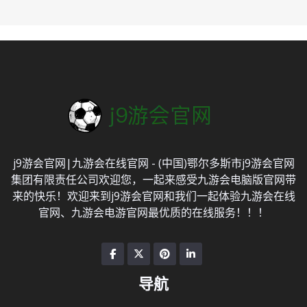
j9游会官网|九游会在线官网 - (中国)鄂尔多斯市j9游会官网
集团有限责任公司欢迎您，一起来感受九游会电脑版官网带
来的快乐！欢迎来到j9游会官网和我们一起体验九游会在线
官网、九游会电游官网最优质的在线服务！！！
导航