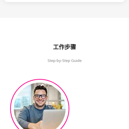
工作步骤
Step-by-Step Guide