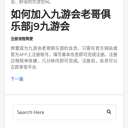
全、舒适的交流空间。
如何加入九游会老哥俱
乐部j9九游会
注册流程简便
想要成为九游会老哥俱乐部的会员，只需在官方网站或
官方APP上注册账号，填写基本信息即可完成注册。注册
过程简单快捷，几分钟内即可完成。注册后，会员可以
立即享受平台
下一篇