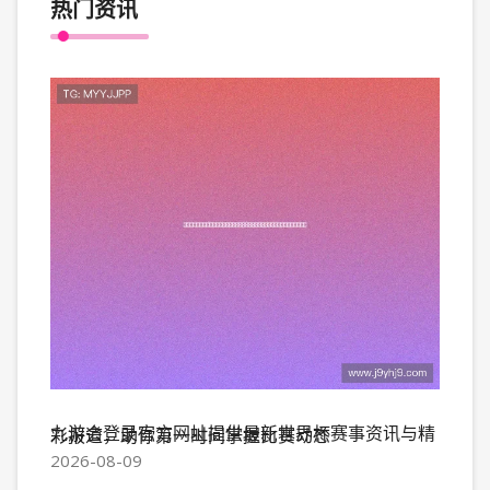
热门资讯
九游会登录官方网址提供最新世界杯赛事资讯与精彩报道，助你第一时间掌握比赛动态
2026-08-09