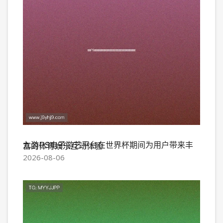
九游PS电子游艺平台在世界杯期间为用户带来丰富的体育娱乐互动体验
2026-08-06