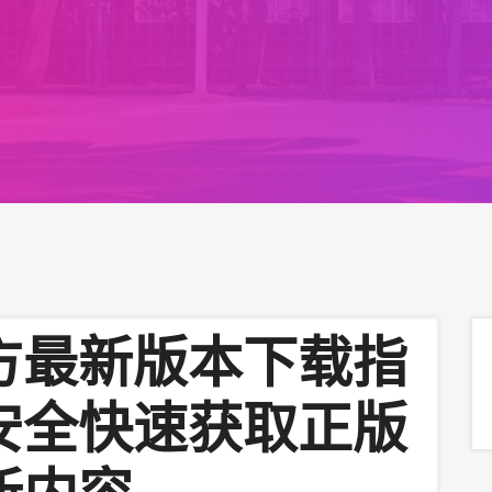
方最新版本下载指
安全快速获取正版