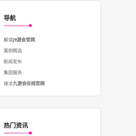
导航
解读
j9游会官网
案例精选
新闻发布
集团服务
接洽
九游会在线官网
热门资讯