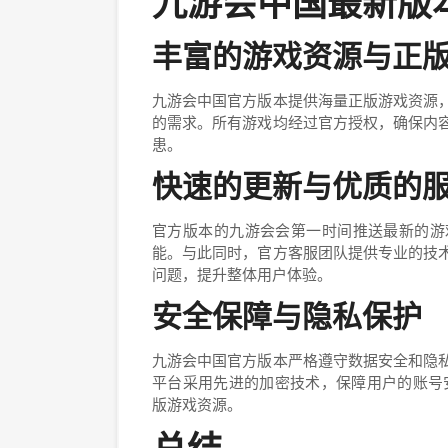
九游会中国最新版
丰富的游戏资源与正
九游会中国官方版本提供海量正版游戏资源
的需求。所有游戏均经过官方授权，确保内
患。
快速的更新与优质的
官方版本的九游会会第一时间推送最新的游
能。与此同时，官方客服团队提供专业的技
问题，提升整体用户体验。
安全保障与隐私保护
九游会中国官方版本严格遵守数据安全和隐
平台采用先进的加密技术，保障用户的账号
版游戏资源。