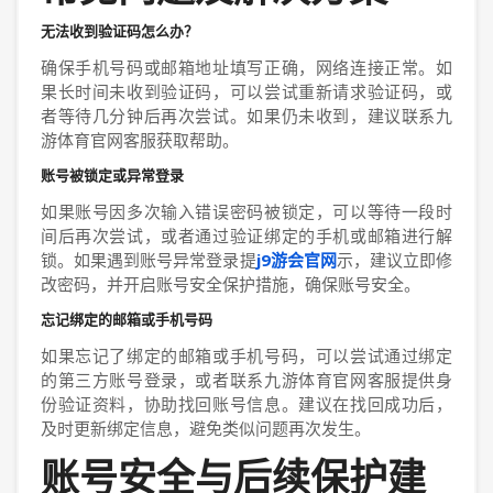
无法收到验证码怎么办？
确保手机号码或邮箱地址填写正确，网络连接正常。如
果长时间未收到验证码，可以尝试重新请求验证码，或
者等待几分钟后再次尝试。如果仍未收到，建议联系九
游体育官网客服获取帮助。
账号被锁定或异常登录
如果账号因多次输入错误密码被锁定，可以等待一段时
间后再次尝试，或者通过验证绑定的手机或邮箱进行解
锁。如果遇到账号异常登录提
j9游会官网
示，建议立即修
改密码，并开启账号安全保护措施，确保账号安全。
忘记绑定的邮箱或手机号码
如果忘记了绑定的邮箱或手机号码，可以尝试通过绑定
的第三方账号登录，或者联系九游体育官网客服提供身
份验证资料，协助找回账号信息。建议在找回成功后，
及时更新绑定信息，避免类似问题再次发生。
账号安全与后续保护建