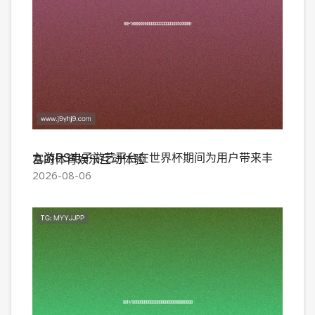
九游PS电子游艺平台在世界杯期间为用户带来丰富的体育娱乐互动体验
2026-08-06