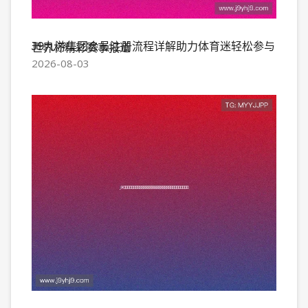
J9九游集团会员注册流程详解助力体育迷轻松参与世界杯精彩赛事报道
2026-08-03