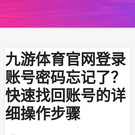
九游体育官网登录
账号密码忘记了？
快速找回账号的详
细操作步骤