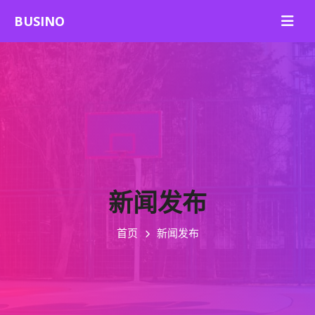
新闻发布
首页
新闻发布