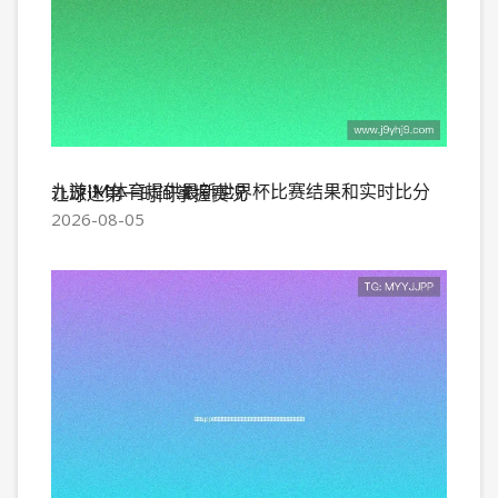
九游IM体育提供最新世界杯比赛结果和实时比分让球迷第一时间掌握赛况
2026-08-05